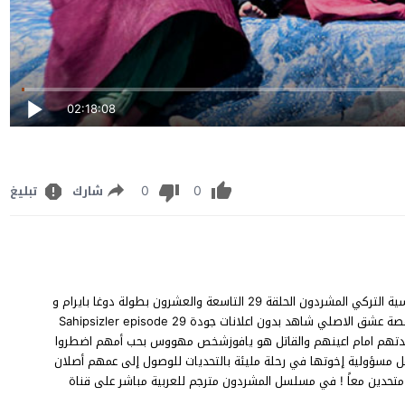
02:18:08
0
0
شارك
تبليغ
مشاهدة المشردون الحلقة 29 مترجم كاملة مسلسل الدراما والرومانسية التركي المشردون الحلقة 29 التاسعة والعشرون بطولة دوغا بايرام و
كان معراج سيزين و هازال سوباشي في مسلسل المشردون مترجم قصة عشق الاصلي شاهد بدون اعلانات جودة Sahipsizler episode 29
Full HD YouT حول إخوة قتلت والدتهم امام اعينهم والقاتل هو يافوزشخص مهووس بحب أمهم اضطروا
مل مسؤولية إخوتها في رحلة مليئة بالتحديات للوصول إلى عمهم أصلان
 متحدين معاً ! في مسلسل المشردون مترجم للعربية مباشر على قناة